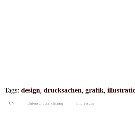
Tags:
design
,
drucksachen
,
grafik
,
illustrati
CV
Datenschutzerklärung
Impressum
© 2010