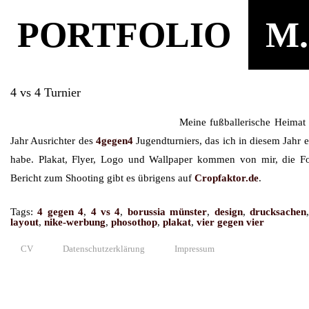
PORTFOLIO
M.
4 vs 4 Turnier
Meine fußballerische Heimat 
Jahr Ausrichter des
4gegen4
Jugendturniers, das ich in diesem Jahr er
habe. Plakat, Flyer, Logo und Wallpaper kommen von mir, die Fo
Bericht zum Shooting gibt es übrigens auf
Cropfaktor.de
.
Tags:
4 gegen 4
,
4 vs 4
,
borussia münster
,
design
,
drucksachen
layout
,
nike-werbung
,
phosothop
,
plakat
,
vier gegen vier
CV
Datenschutzerklärung
Impressum
© 2010