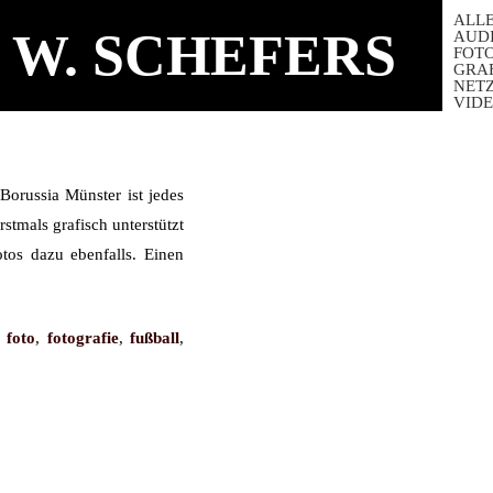
ALL
 W. SCHEFERS
AUD
FOT
GRA
NET
VID
Borussia Münster ist jedes
stmals grafisch unterstützt
tos dazu ebenfalls. Einen
,
foto
,
fotografie
,
fußball
,