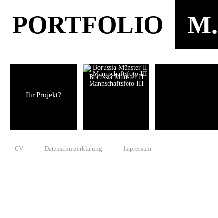
PORTFOLIO
M.
Borussia Münster II
Mannschaftsfoto III
Ihr Projekt?
CV
Datenschutzerklärung
Impressum
© 2010