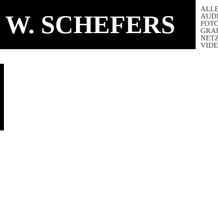
ALL
 W. SCHEFERS
AUD
FOT
GRA
NET
VID