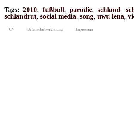
Tags:
2010
,
fußball
,
parodie
,
schland
,
sc
schlandrut
,
social media
,
song
,
uwu lena
,
v
CV
Datenschutzerklärung
Impressum
© 2010